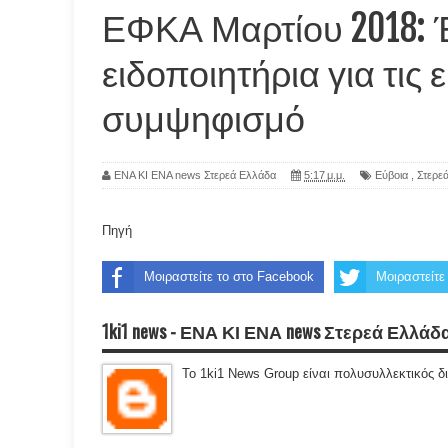
ΕΦΚΑ Μαρτίου 2018: Έ
ειδοποιητήρια για τις 
συμψηφισμό
ΕΝΑ ΚΙ ΕΝΑ news Στερεά Ελλάδα
5:17 μ.μ.
Εύβοια
,
Στερε
Πηγή
Μοιραστείτε το στο Facebook
Μοιραστείτε 
1ki1 news - ΕΝΑ ΚΙ ΕΝΑ news Στερεά Ελλάδ
Το 1ki1 News Group είναι πολυσυλλεκτικός δ