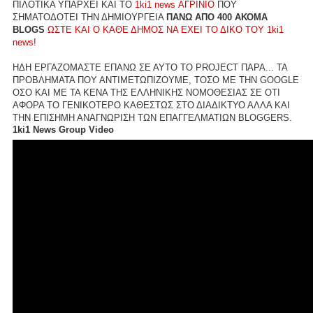
ΠΙΛΟΤΙΚΑ ΥΠΑΡΧΕΙ ΚΑΙ ΤΟ
1ki1 news ΑΓΡΙΝΙΟ
ΠΟΥ
ΣΗΜΑΤΟΔΟΤΕΙ ΤΗΝ ΔΗΜΙΟΥΡΓΕΙΑ
ΠΑΝΩ ΑΠΟ 400 ΑΚΟΜΑ
BLOGS
ΩΣΤΕ ΚΑΙ Ο ΚΑΘΕ ΔΗΜΟΣ ΝΑ ΕΧΕΙ ΤΟ ΔΙΚΟ ΤΟΥ 1ki1
news!
ΗΔΗ ΕΡΓΑΖΟΜΑΣΤΕ ΕΠΑΝΩ ΣΕ ΑΥΤΟ ΤΟ PROJECT ΠΑΡΑ... ΤΑ
ΠΡΟΒΛΗΜΑΤΑ ΠΟΥ ΑΝΤΙΜΕΤΩΠΙΖΟΥΜΕ, ΤΟΣΟ ΜΕ ΤΗΝ GOOGLE
ΟΣΟ ΚΑΙ ΜΕ ΤΑ ΚΕΝΑ ΤΗΣ ΕΛΛΗΝΙΚΗΣ ΝΟΜΟΘΕΣΙΑΣ ΣΕ ΟΤΙ
ΑΦΟΡΑ ΤΟ ΓΕΝΙΚΟΤΕΡΟ ΚΑΘΕΣΤΩΣ ΣΤΟ ΔΙΑΔΙΚΤΥΟ ΑΛΛΑ ΚΑΙ
ΤΗΝ ΕΠΙΣΗΜΗ ΑΝΑΓΝΩΡΙΣΗ ΤΩΝ ΕΠΑΓΓΕΛΜΑΤΙΩΝ BLOGGERS.
1ki1 News Group Video