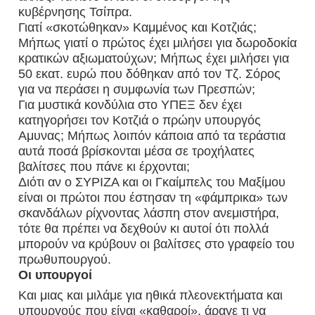
κυβέρνησης Τσίπρα.
Γιατί «σκοτώθηκαν» Καμμένος και Κοτζιάς;
Μήπως γιατί ο πρώτος έχει μιλήσει για δωροδοκία
κρατικών αξιωματούχων; Μήπως έχει μιλήσει για
50 εκατ. ευρώ που δόθηκαν από τον Τζ. Σόρος
για να περάσει η συμφωνία των Πρεσπών;
Για μυστικά κονδύλια στο ΥΠΕΞ δεν έχει
κατηγορήσει τον Κοτζιά ο πρώην υπουργός
Αμυνας; Μήπως λοιπόν κάποια από τα τεράστια
αυτά ποσά βρίσκονται μέσα σε τροχήλατες
βαλίτσες που πάνε κι έρχονται;
Διότι αν ο ΣΥΡΙΖΑ και οι Γκαίμπελς του Μαξίμου
είναι οι πρώτοι που έστησαν τη «φάμπρικα» των
σκανδάλων ρίχνοντας λάσπη στον ανεμιστήρα,
τότε θα πρέπει να δεχθούν κι αυτοί ότι πολλά
μπορούν να κρύβουν οι βαλίτσες στο γραφείο του
πρωθυπουργού.
Οι υπουργοί
Και μιας και μιλάμε για ηθικά πλεονεκτήματα και
υπουργούς που είναι «καθαροί», άραγε τι να