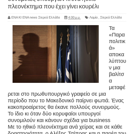
πλεονέκτημα που έχει γίνει κουρέλι
ΕΝΑ ΚΙ ΕΝΑ news Στερεά Ελλάδα
4:00 μ.μ.
Λαμία
,
Στερεά Ελλάδα
Τα
«Παρα
πολιτικ
ά»
αποκα
λύπτου
ν μια
βαλίτσ
α
μεταφέ
ρεται στο πρωθυπουργικό γραφείο σε μια
περίοδο που το Μακεδονικό παίρνει φωτιά. Ένας
κακοπροαίρετος θα έκανε πολλούς συνειρμούς.
Το ίδιο κι όταν δύο κορυφαίοι υπουργοί
συνομιλούν και κάνουν σχέδια για business
Με το ηθικό πλεονέκτημα ανά χείρας και σε κάθε
δραστηριότητα, ο Αλέξης Τσίπρας και η παρέα του